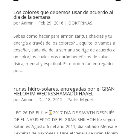
Los colores que debemos usar de acuerdo al
dia de la semana
por
Admin
|
Feb 29, 2016
|
DOKTRINAS
Sabes como hacer para armonizar tus chakras y tu
energía a través de los colores?… aquí te lo vamos a
enseñar, cada día de la semana se rige de acuerdo a
un color,los cuales nos darán beneficios de salud
física, mental y espiritual. Este orden fue entregado
por...
runas hidro-solares, entregadas por el GRAN
HELOHIM WEORSSHAMADDIHAAEL
por
Admin
|
Dic 18, 2015
|
Padre Miguel
LEO 26 DE EL☾☀
2017 DÍA DE SAVATH DESPUÉS
DE EL NASISIERTO DE EL GRAN SHILHOH Ke según
Satán es Agosto 6 del año 2011, día sabado Mensaje
Téknikas de Sakrógesis Dise el Veneravle Gran Elohim