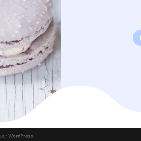
 por
WordPress