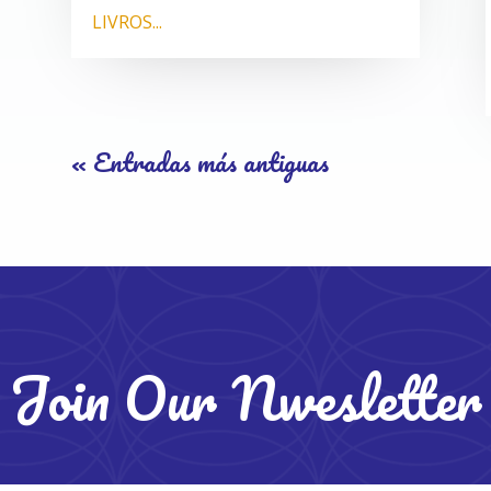
LIVROS...
« Entradas más antiguas
Join Our Nwesletter