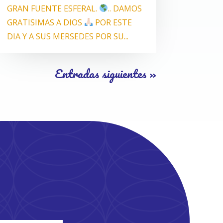
GRAN FUENTE ESFERAL.
.. DAMOS
GRATISIMAS A DIOS
POR ESTE
DIA Y A SUS MERSEDES POR SU...
Entradas siguientes »