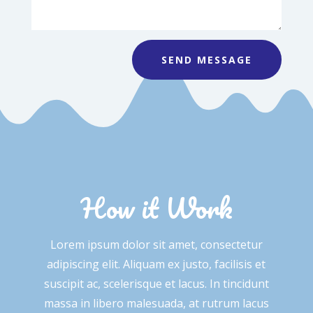
SEND MESSAGE
How it Work
Lorem ipsum dolor sit amet, consectetur
adipiscing elit. Aliquam ex justo, facilisis et
suscipit ac, scelerisque et lacus. In tincidunt
massa in libero malesuada, at rutrum lacus