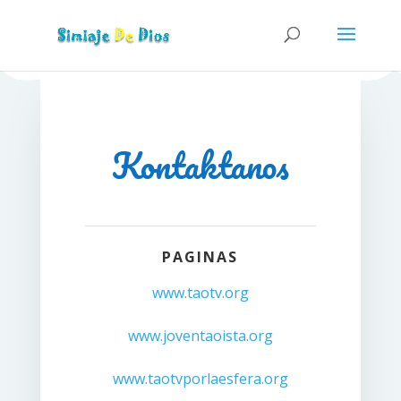
Kontaktanos
PAGINAS
www.taotv.org
www.joventaoista.org
www.taotvporlaesfera.org