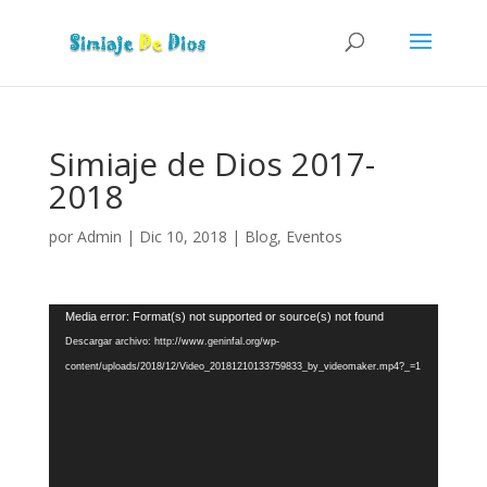
Simiaje de Dios 2017-
2018
por
Admin
|
Dic 10, 2018
|
Blog
,
Eventos
Reproductor
Media error: Format(s) not supported or source(s) not found
de
Descargar archivo: http://www.geninfal.org/wp-
vídeo
content/uploads/2018/12/Video_20181210133759833_by_videomaker.mp4?_=1