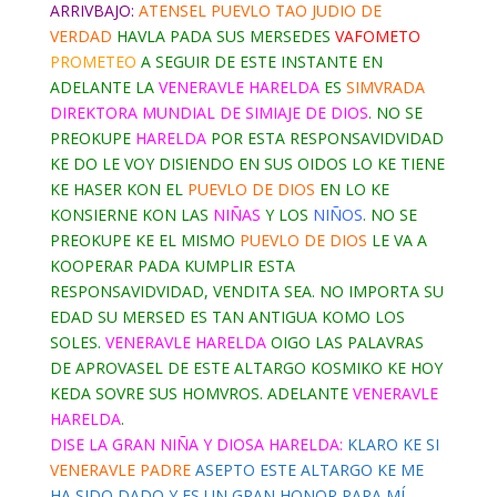
ARRIVBAJO:
ATENSEL PUEVLO TAO JUDIO DE
VERDAD
HAVLA PADA SUS MERSEDES
VAFOMETO
PROMETEO
A SEGUIR DE ESTE INSTANTE EN
ADELANTE LA
VENERAVLE HARELDA
ES
SIMVRADA
DIREKTORA MUNDIAL DE SIMIAJE DE DIOS
. NO SE
PREOKUPE
HARELDA
POR ESTA RESPONSAVIDVIDAD
KE DO LE VOY DISIENDO EN SUS OIDOS LO KE TIENE
KE HASER KON EL
PUEVLO DE DIOS
EN LO KE
KONSIERNE KON LAS
NIÑAS
Y LOS
NIÑOS
. NO SE
PREOKUPE KE EL MISMO
PUEVLO DE DIOS
LE VA A
KOOPERAR PADA KUMPLIR ESTA
RESPONSAVIDVIDAD, VENDITA SEA. NO IMPORTA SU
EDAD SU MERSED ES TAN ANTIGUA KOMO LOS
SOLES.
VENERAVLE HARELDA
OIGO LAS PALAVRAS
DE APROVASEL DE ESTE ALTARGO KOSMIKO KE HOY
KEDA SOVRE SUS HOMVROS. ADELANTE
VENERAVLE
HARELDA
.
DISE LA GRAN NIÑA Y DIOSA HARELDA:
KLARO KE SI
VENERAVLE PADRE
ASEPTO ESTE ALTARGO KE ME
HA SIDO DADO Y ES UN GRAN HONOR PARA MÍ